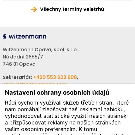
Všechny termíny veletrhů
Witzenmann Opava, spol. s r.o.
Nákladní 2855/7
746 01 Opava
Sekretariát:
+420 553 623 908
,
opava@witzenmann.com
Volná místa:
+420 605 990 928
Poptávky:
obchod@witzenmann.com