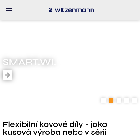
SMART.WI.
1
2
3
4
5
Flexibilní kovové díly - jako
kusová výroba nebo v sérii