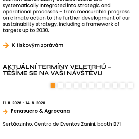
systematically integrated into strategic and
operational processes – from measurable progress
on climate action to the further development of our
sustainability strategy, including a framework of
targets up to 2030.
K tiskovým zprávám
AKTUÁLNÍ TERMÍNY VELETRHŮ –
TĚŠÍME SE NA VAŠI NÁVŠTĚVU
1
2
3
4
5
6
7
8
9
10
11
11. 8. 2026 - 14. 8. 2026
Fenasucro & Agrocana
Sertãozinho, Centro de Eventos Zanini, booth B71