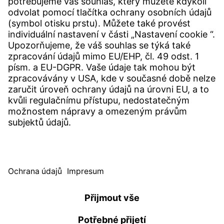
KONTAKTY
Pobočka
Kontakty
SERVICE
Centrum Download
Uživatelský software
Specifikace poptávky
Úřad pro stížnosti Witzenmann
© WITZENMANN Alle Rechte vorbehalten
Česká republika | CZ
IMPRESUM
OCHRANA ÙDAIŮ
PODMÍNKY POUŽÍVÁNÍ