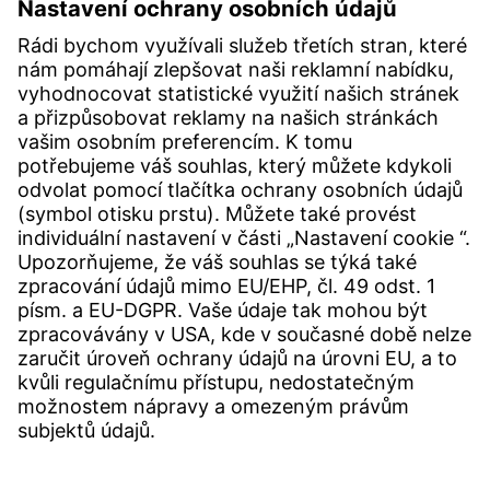
Volná místa:
+420 605 990 928
Poptávky:
obchod@witzenmann.com
KONTAKTY
Pobočka
Kontakty
SERVICE
Centrum Download
Uživatelský software
Specifikace poptávky
Úřad pro stížnosti Witzenmann