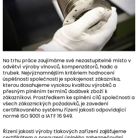
Na trhu práce zaujímáme své nezastupitelné místo v
odvětví výroby vlnovců, kompenzátorů, hadic a
trubek. Nejvýznamnějším kritériem hodnocení
úspěšnosti společnosti je spokojenost zákazníka,
kterou dosahujeme vysokou kvalitou výrobků a
přesným plněním termínů dodávek zboží k
zákazníkovi. Prostředkem ke splnění cílů společnosti a
všech zákaznických požadavků, je zavedení
certifikovaného systému řízení jakosti odpovídající
normě ISO 9001 a IATF 16 949.
Řízení jakosti výroby tlakových zařízení zajišťujeme
certifikátem o posouzení úplného zabezpečování