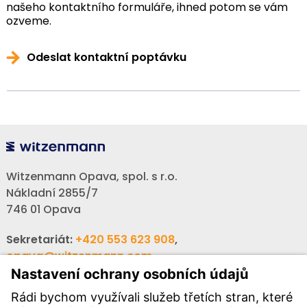
našeho kontaktního formuláře, ihned potom se vám
ozveme.
Odeslat kontaktní poptávku
Witzenmann Opava, spol. s r.o.
Nákladní 2855/7
746 01 Opava
Sekretariát:
+420 553 623 908
,
opava@witzenmann.com
Volná místa:
+420 605 990 928
Poptávky:
obchod@witzenmann.com