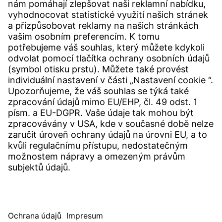
KONTAKTY
Pobočka
Kontakty
SERVICE
Centrum Download
Uživatelský software
Specifikace poptávky
Úřad pro stížnosti Witzenmann
© WITZENMANN Alle Rechte vorbehalten