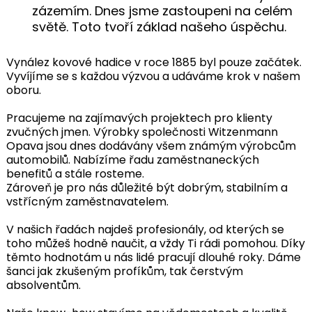
zázemím. Dnes jsme zastoupeni na celém
světě. Toto tvoří základ našeho úspěchu.
Vynález kovové hadice v roce 1885 byl pouze začátek.
Vyvíjíme se s každou výzvou a udáváme krok v našem
oboru.
Pracujeme na zajímavých projektech pro klienty
zvučných jmen. Výrobky společnosti Witzenmann
Opava jsou dnes dodávány všem známým výrobcům
automobilů. Nabízíme řadu zaměstnaneckých
benefitů a stále rosteme.
Zároveň je pro nás důležité být dobrým, stabilním a
vstřícným zaměstnavatelem.
V našich řadách najdeš profesionály, od kterých se
toho můžeš hodně naučit, a vždy Ti rádi pomohou. Díky
těmto hodnotám u nás lidé pracují dlouhé roky. Dáme
šanci jak zkušeným profíkům, tak čerstvým
absolventům.