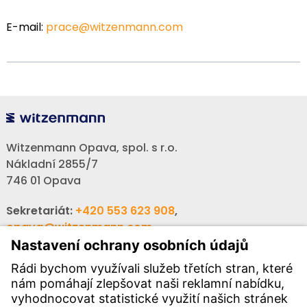
E-mail:
prace@witzenmann.com
Witzenmann Opava, spol. s r.o.
Nákladní 2855/7
746 01 Opava
Sekretariát:
+420 553 623 908
,
opava@witzenmann.com
Volná místa:
+420 605 990 928
Poptávky:
obchod@witzenmann.com