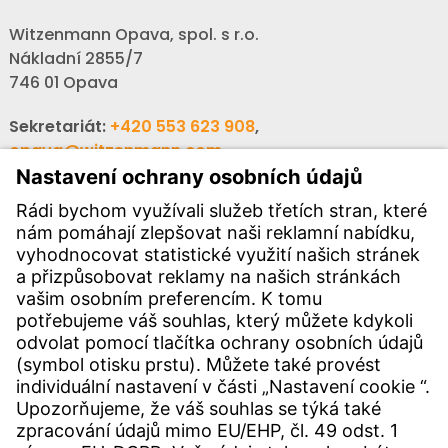
Witzenmann Opava, spol. s r.o.
Nákladní 2855/7
746 01 Opava
Sekretariát:
+420 553 623 908
,
opava@witzenmann.com
Volná místa:
+420 605 990 928
Poptávky:
obchod@witzenmann.com
KONTAKTY
Pobočka
Kontakty