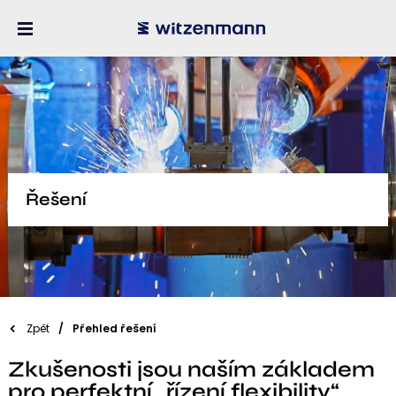
Řešení
Zpět
Přehled řešení
Zkušenosti jsou naším základem
pro perfektní „řízení flexibility“