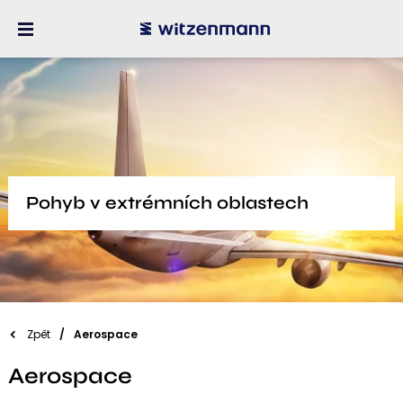
Pohyb v extrémních oblastech
Zpět
Aerospace
Aerospace