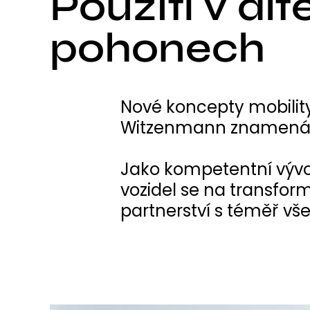
Použití v alt
pohonech
Nové koncepty mobilit
Witzenmann znamená no
Jako kompetentní vývo
vozidel se na transform
partnerství s téměř vš