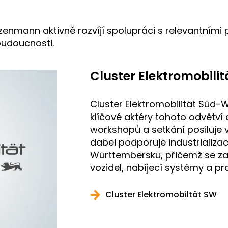
zenmann aktivně rozvíjí spolupráci s relevantními 
 budoucnosti.
Cluster Elektromobili
Cluster Elektromobilität Süd-
klíčové aktéry tohoto odvětví 
workshopů a setkání posiluje 
dabei podporuje industrializac
Württembersku, přičemž se za
vozidel, nabíjecí systémy a pro
Cluster Elektromobiltät SW