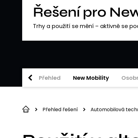
Řešení pro New
Trhy a použití se mění – aktivně se po
Přehled
New Mobility
Osobn
Přehled řešení
Automobilová tech