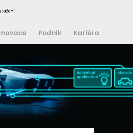
Inovace
Podnik
Kariéra
stažení
中文
中文
english
english
čeština
čeština
english
english
de
de
Inovace
Podnik
Kariéra
english
english
italiano
italiano
english
english
日
日
svenska
svenska
english
english
slovenčina
slovenčina
english
english
en
en