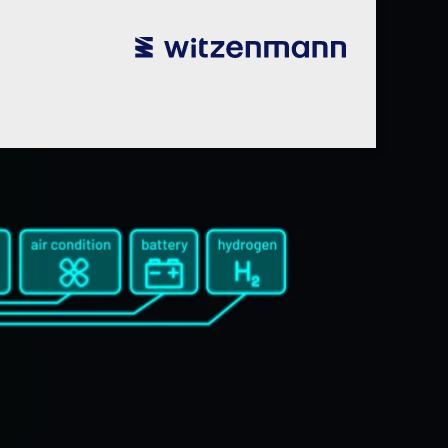
utsch
utsch
english
english
español
español
português
português
english
english
本語
本語
english
english
한국어
한국어
english
english
glish
glish