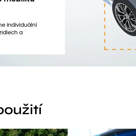
e individuální
zidlech a
použití