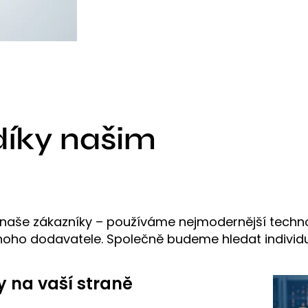
díky našim
aše zákazníky – používáme nejmodernější techno
ednoho dodavatele. Společně budeme hledat individu
y na vaší straně