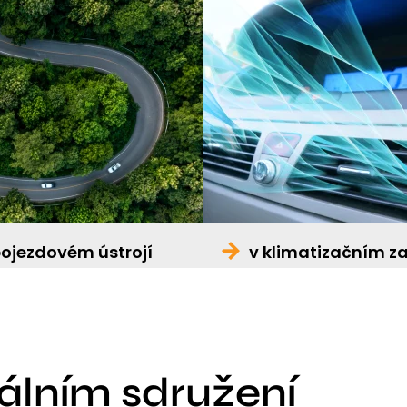
pojezdovém ústrojí
v klimatizačním za
nálním sdružení