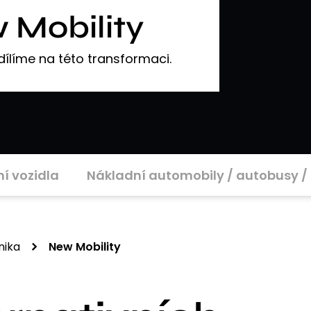
 Mobility
dílíme na této transformaci.
í vozidla
Nákladní automobily / autobusy / 
nika
New Mobility