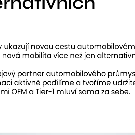
ernativních
y ukazují novou cestu automobilovém
vá mobilita více než jen alternativn
jový partner automobilového průmys
aci aktivně podílíme a tvoříme udržit
emi OEM a Tier-1 mluví sama za sebe.