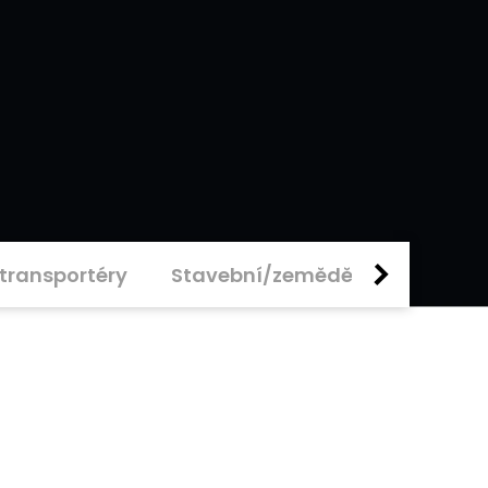
transportéry
Stavební/zemědělské stroje