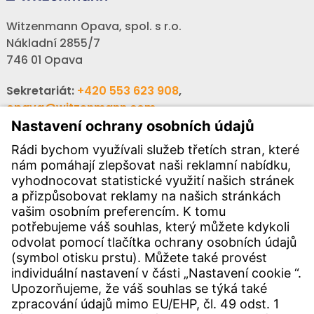
Witzenmann Opava, spol. s r.o.
Nákladní 2855/7
746 01 Opava
Sekretariát:
+420 553 623 908
,
opava@witzenmann.com
Volná místa:
+420 605 990 928
Poptávky:
obchod@witzenmann.com
KONTAKTY
Pobočka
Kontakty