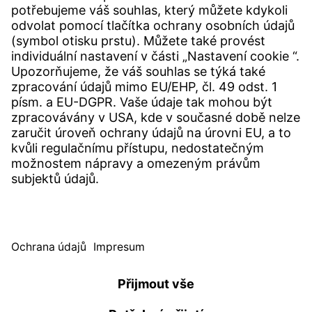
KONTAKTY
Pobočka
Kontakty
SERVICE
Centrum Download
Uživatelský software
Specifikace poptávky
Úřad pro stížnosti Witzenmann
© WITZENMANN Alle Rechte vorbehalten
Česká republika | CZ