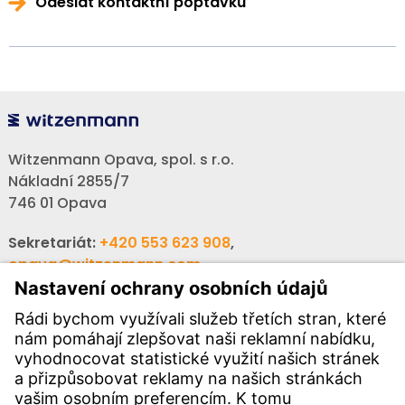
Odeslat kontaktní poptávku
Witzenmann Opava, spol. s r.o.
Nákladní 2855/7
746 01 Opava
Sekretariát:
+420 553 623 908
,
opava@witzenmann.com
Volná místa:
+420 605 990 928
Poptávky:
obchod@witzenmann.com