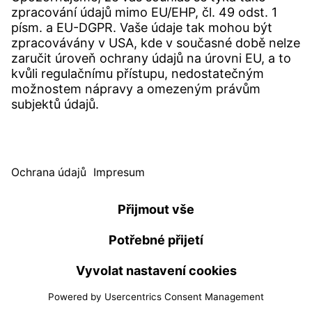
SERVICE
Centrum Download
Uživatelský software
Specifikace poptávky
Úřad pro stížnosti Witzenmann
© WITZENMANN Alle Rechte vorbehalten
Česká republika | CZ
IMPRESUM
OCHRANA ÙDAIŮ
PODMÍNKY POUŽÍVÁNÍ
Benelux
Brazílie
PRODEJNÍ A DODACÍ PODMÍNKY
nederlands
english
português
english
Čína
Česká republika
中文
english
čeština
english