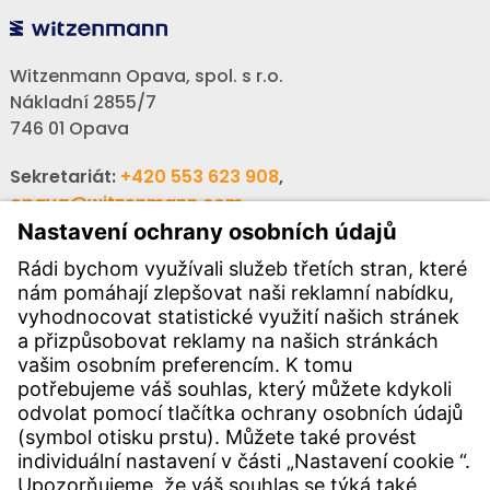
Witzenmann Opava, spol. s r.o.
Nákladní 2855/7
746 01 Opava
Sekretariát:
+420 553 623 908
,
opava@witzenmann.com
Volná místa:
+420 605 990 928
Poptávky:
obchod@witzenmann.com
KONTAKTY
Pobočka
Kontakty