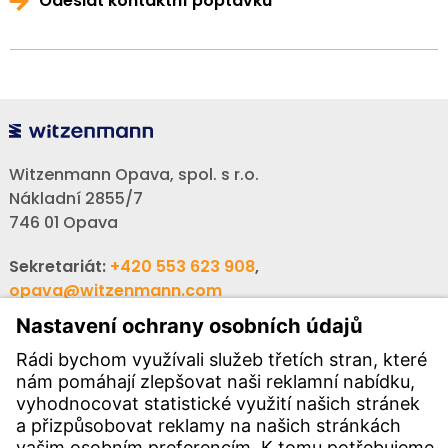
Odeslat kontaktní poptávku
Witzenmann Opava, spol. s r.o.
Nákladní 2855/7
746 01 Opava
Sekretariát:
+420 553 623 908
,
opava@witzenmann.com
Volná místa:
+420 605 990 928
Poptávky:
obchod@witzenmann.com