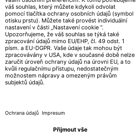
KONTAKTY
Pobočka
Kontakty
SERVICE
Centrum Download
Uživatelský software
Specifikace poptávky
Úřad pro stížnosti Witzenmann
© WITZENMANN Alle Rechte vorbehalten
Česká republika | CZ